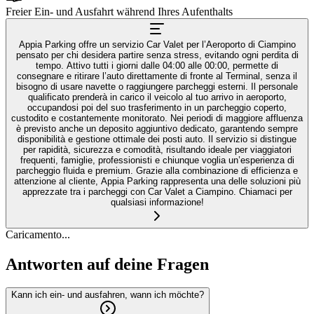
Freier Ein- und Ausfahrt während Ihres Aufenthalts
Appia Parking offre un servizio Car Valet per l’Aeroporto di Ciampino
pensato per chi desidera partire senza stress, evitando ogni perdita di
tempo. Attivo tutti i giorni dalle 04:00 alle 00:00, permette di
consegnare e ritirare l’auto direttamente di fronte al Terminal, senza il
bisogno di usare navette o raggiungere parcheggi esterni. Il personale
qualificato prenderà in carico il veicolo al tuo arrivo in aeroporto,
occupandosi poi del suo trasferimento in un parcheggio coperto,
custodito e costantemente monitorato. Nei periodi di maggiore affluenza
è previsto anche un deposito aggiuntivo dedicato, garantendo sempre
disponibilità e gestione ottimale dei posti auto. Il servizio si distingue
per rapidità, sicurezza e comodità, risultando ideale per viaggiatori
frequenti, famiglie, professionisti e chiunque voglia un’esperienza di
parcheggio fluida e premium. Grazie alla combinazione di efficienza e
attenzione al cliente, Appia Parking rappresenta una delle soluzioni più
apprezzate tra i parcheggi con Car Valet a Ciampino. Chiamaci per
qualsiasi informazione!
Caricamento...
Antworten auf deine Fragen
Kann ich ein- und ausfahren, wann ich möchte?