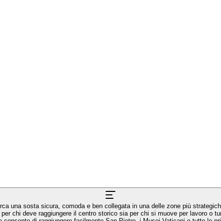
a una sosta sicura, comoda e ben collegata in una delle zone più strategiche d
 per chi deve raggiungere il centro storico sia per chi si muove per lavoro o 
sente di raggiungere facilmente San Pietro, i Musei Vaticani e tutte le principa