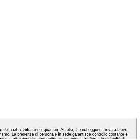
ella città. Situato nel quartiere Aurelio, il parcheggio si trova a breve
turismo. La presenza di personale in sede garantisce controllo costante e
li attrazioni dell’area vaticana, evitando il traffico e le difficoltà di