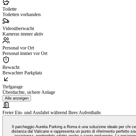
Toilette
Toiletten vorhanden
Videoüberwacht
Kameras immer aktiv
Personal vor Ort
Personal immer vor Ort
Bewacht
Bewachter Parkplatz
Tiefgarage
Überdachte, sichere Anlage
Alle anzeigen
Freier Ein- und Ausfahrt während Ihres Aufenthalts
Il parcheggio Aurelia Parking a Roma è una soluzione ideale per chi cerc
distanza dal Vaticano e rappresenta un punto di riferimento perfetto sia
assistenza, rendendolo adatto anche a soste prolungate. La posizione con