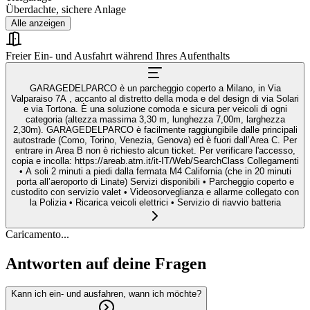
Überdachte, sichere Anlage
Alle anzeigen
Freier Ein- und Ausfahrt während Ihres Aufenthalts
GARAGEDELPARCO è un parcheggio coperto a Milano, in Via
Valparaiso 7A , accanto al distretto della moda e del design di via Solari
e via Tortona. È una soluzione comoda e sicura per veicoli di ogni
categoria (altezza massima 3,30 m, lunghezza 7,00m, larghezza
2,30m). GARAGEDELPARCO è facilmente raggiungibile dalle principali
autostrade (Como, Torino, Venezia, Genova) ed è fuori dall’Area C. Per
entrare in Area B non è richiesto alcun ticket. Per verificare l'accesso,
copia e incolla: https://areab.atm.it/it-IT/Web/SearchClass Collegamenti
• A soli 2 minuti a piedi dalla fermata M4 California (che in 20 minuti
porta all’aeroporto di Linate) Servizi disponibili • Parcheggio coperto e
custodito con servizio valet • Videosorveglianza e allarme collegato con
la Polizia • Ricarica veicoli elettrici • Servizio di riavvio batteria
Caricamento...
Antworten auf deine Fragen
Kann ich ein- und ausfahren, wann ich möchte?