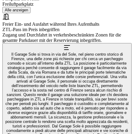
Freiluftparkplatz
Alle anzeigen
Freier Ein- und Ausfahrt während Ihres Aufenthalts
ZTL-Pass im Preis inbegriffen
Zugang und Durchfahrt in verkehrsbeschränkten Zonen für die
gesamte Parkdauer mit der Reservierung inbegriffen.
Il Garage Sole si trova in via del Sole, nel pieno centro storico di
Firenze, una delle zone più richieste per chi cerca un parcheggio
comodo e sicuro all’interno della ZTL. La posizione è particolarmente
strategica perché consente di raggiungere il garage facilmente da via
della Scala, da via Romana e da tutte le principali porte telematiche
della città, con l’unica esclusione delle corsie preferenziali. Una volta
arrivati al Garage Sole, il personale si occupa direttamente
dell’inserimento del veicolo nelle liste bianche ZTL, permettendo
l’accesso e la sosta nel centro di Firenze senza alcun rischio di
sanzioni. Questo rende il garage una soluzione ideale per chi desidera
parcheggiare in ZTL a Firenze in totale tranquillità, sia per brevi soste
che per periodi più lunghi. Il parcheggio è custodito e completamente al
coperto, adatto sia ad auto che a moto, ed è pensato per rispondere a
diverse esigenze grazie alla disponibilità di tariffe orarie, giornaliere e
abbonamenti mensili. La sicurezza, la gestione professionale e la
posizione centrale lo rendono una scelta molto apprezzata da residenti,
turisti e professionisti. Dal Garage Sole è possibile raggiungere
comodamente a piedi alcune delle principali attrazioni e vie iconiche di