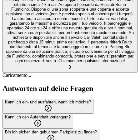
situato a circa 7 km dall’Aeroporto Leonardo da Vinci di Roma
Fiumicino. Dispone di una zona scoperta e una coperta e accetta
qualsiasi tipo di veicolo (non è previsto spazio al coperto per i furgoni).
La struttura è assicurata contro incendio, furto e danni vandalici,
garantendo la massima sicurezza per il tuo veicolo. Il parcheggio è
operativo 24 ore su 24 e offre una navetta gratuita da e per il terminal,
attiva senza orari prestabiliti per un trasferimento rapido e comodo. Su
richiesta è disponibile anche il servizio Car Valet: contattando il
parcheggio circa 15 minuti prima dell’arrivo, il personale ritirerà l’auto
direttamente al terminal e la parcheggerà in sicurezza. Parking Blu
rappresenta una soluzione pratica, sicura e conveniente per chi viaggia
da Fiumicino, combinando comodità, protezione e servizi premium per
ogni esigenza di sosta. Chiamaci per qualsiasi informazione!
Caricamento...
Antworten auf deine Fragen
Kann ich ein- und ausfahren, wann ich möchte?
Kann ich den Aufenthalt verlängern?
Bin ich sicher, den gebuchten Parkplatz zu finden?