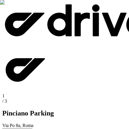
1
/
3
Pinciano Parking
Via Po 8a, Roma