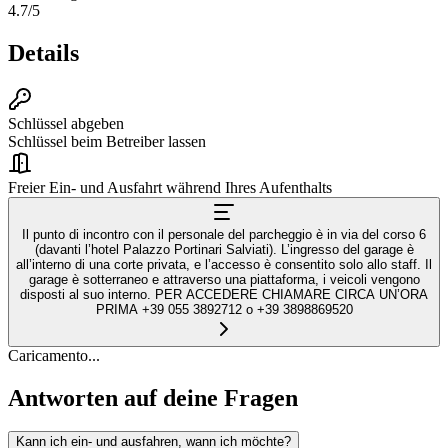
4.7
/5
Details
Schlüssel abgeben
Schlüssel beim Betreiber lassen
Freier Ein- und Ausfahrt während Ihres Aufenthalts
Il punto di incontro con il personale del parcheggio è in via del corso 6
(davanti l’hotel Palazzo Portinari Salviati). L’ingresso del garage è
all’interno di una corte privata, e l’accesso è consentito solo allo staff. Il
garage è sotterraneo e attraverso una piattaforma, i veicoli vengono
disposti al suo interno. PER ACCEDERE CHIAMARE CIRCA UN’ORA
PRIMA +39 055 3892712 o +39 3898869520
Caricamento...
Antworten auf deine Fragen
Kann ich ein- und ausfahren, wann ich möchte?