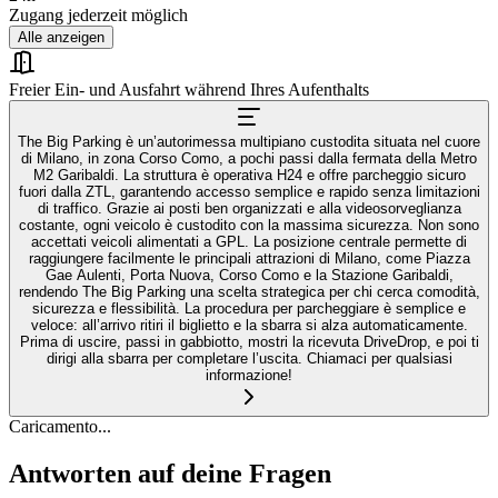
Zugang jederzeit möglich
Alle anzeigen
Freier Ein- und Ausfahrt während Ihres Aufenthalts
The Big Parking è un’autorimessa multipiano custodita situata nel cuore
di Milano, in zona Corso Como, a pochi passi dalla fermata della Metro
M2 Garibaldi. La struttura è operativa H24 e offre parcheggio sicuro
fuori dalla ZTL, garantendo accesso semplice e rapido senza limitazioni
di traffico. Grazie ai posti ben organizzati e alla videosorveglianza
costante, ogni veicolo è custodito con la massima sicurezza. Non sono
accettati veicoli alimentati a GPL. La posizione centrale permette di
raggiungere facilmente le principali attrazioni di Milano, come Piazza
Gae Aulenti, Porta Nuova, Corso Como e la Stazione Garibaldi,
rendendo The Big Parking una scelta strategica per chi cerca comodità,
sicurezza e flessibilità. La procedura per parcheggiare è semplice e
veloce: all’arrivo ritiri il biglietto e la sbarra si alza automaticamente.
Prima di uscire, passi in gabbiotto, mostri la ricevuta DriveDrop, e poi ti
dirigi alla sbarra per completare l’uscita. Chiamaci per qualsiasi
informazione!
Caricamento...
Antworten auf deine Fragen