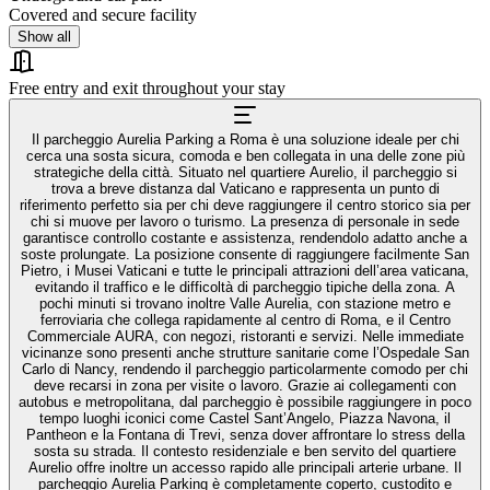
Covered and secure facility
Show all
Free entry and exit throughout your stay
Il parcheggio Aurelia Parking a Roma è una soluzione ideale per chi
cerca una sosta sicura, comoda e ben collegata in una delle zone più
strategiche della città. Situato nel quartiere Aurelio, il parcheggio si
trova a breve distanza dal Vaticano e rappresenta un punto di
riferimento perfetto sia per chi deve raggiungere il centro storico sia per
chi si muove per lavoro o turismo. La presenza di personale in sede
garantisce controllo costante e assistenza, rendendolo adatto anche a
soste prolungate. La posizione consente di raggiungere facilmente San
Pietro, i Musei Vaticani e tutte le principali attrazioni dell’area vaticana,
evitando il traffico e le difficoltà di parcheggio tipiche della zona. A
pochi minuti si trovano inoltre Valle Aurelia, con stazione metro e
ferroviaria che collega rapidamente al centro di Roma, e il Centro
Commerciale AURA, con negozi, ristoranti e servizi. Nelle immediate
vicinanze sono presenti anche strutture sanitarie come l’Ospedale San
Carlo di Nancy, rendendo il parcheggio particolarmente comodo per chi
deve recarsi in zona per visite o lavoro. Grazie ai collegamenti con
autobus e metropolitana, dal parcheggio è possibile raggiungere in poco
tempo luoghi iconici come Castel Sant’Angelo, Piazza Navona, il
Pantheon e la Fontana di Trevi, senza dover affrontare lo stress della
sosta su strada. Il contesto residenziale e ben servito del quartiere
Aurelio offre inoltre un accesso rapido alle principali arterie urbane. Il
parcheggio Aurelia Parking è completamente coperto, custodito e