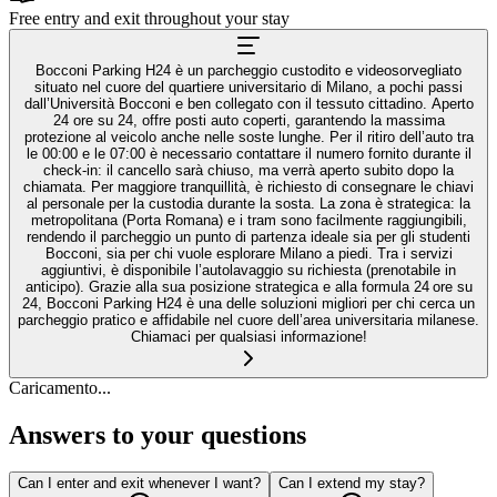
Free entry and exit throughout your stay
Bocconi Parking H24 è un parcheggio custodito e videosorvegliato
situato nel cuore del quartiere universitario di Milano, a pochi passi
dall’Università Bocconi e ben collegato con il tessuto cittadino. Aperto
24 ore su 24, offre posti auto coperti, garantendo la massima
protezione al veicolo anche nelle soste lunghe. Per il ritiro dell’auto tra
le 00:00 e le 07:00 è necessario contattare il numero fornito durante il
check-in: il cancello sarà chiuso, ma verrà aperto subito dopo la
chiamata. Per maggiore tranquillità, è richiesto di consegnare le chiavi
al personale per la custodia durante la sosta. La zona è strategica: la
metropolitana (Porta Romana) e i tram sono facilmente raggiungibili,
rendendo il parcheggio un punto di partenza ideale sia per gli studenti
Bocconi, sia per chi vuole esplorare Milano a piedi. Tra i servizi
aggiuntivi, è disponibile l’autolavaggio su richiesta (prenotabile in
anticipo). Grazie alla sua posizione strategica e alla formula 24 ore su
24, Bocconi Parking H24 è una delle soluzioni migliori per chi cerca un
parcheggio pratico e affidabile nel cuore dell’area universitaria milanese.
Chiamaci per qualsiasi informazione!
Caricamento...
Answers to your questions
Can I enter and exit whenever I want?
Can I extend my stay?