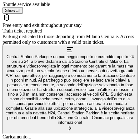
Shuttle service available
Show all
Free entry and exit throughout your stay
Train ticket required
Parking dedicated to those departing from Milano Centrale. Access
permitted only to customers with a valid train ticket.
Central Station Parking è un parcheggio coperto e custodito, aperto 24
ore su 24, a breve distanza dalla Stazione Centrale di Milano. La
struttura è videosorvegliata in ogni momento per garantire la massima
sicurezza per il tuo veicolo. Viene offerto un servizio di navetta gratuito
A/R, sempre attivo, per raggiungere comodamente la Stazione Centrale
in pochi minuti. Al parcheggio puoi scegliere se lasciare le chiavi al
personale o tenerle con te, a seconda dell’opzione selezionata in fase
di prenotazione. La struttura supporta veicoli con un’altezza massima
fino a 3,0 m, ma non consente l’accesso ai veicoli GPL. Su richiesta
sono disponibili anche servizi extra, come il lavaggio dell’auto e la
ricarica per veicoli elettrici, per una sosta ancora più comoda e
completa. Grazie alla sua ubicazione strategica, alla videosorveglianza
continua e alla navetta H24, Central Station Parking è la scelta perfetta
per chi prende il treno dalla Stazione Centrale. Chiamaci per qualsiasi
informazione!
Caricamento...