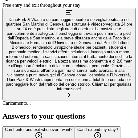
Free entry and exit throughout your stay
DanoPark & Wash è un parcheggio coperto e sorvegliato situato nel
quartiere San Martino di Genova. La struttura è videosorvegliata 24 ore
su 24 ed è presidiata negli orari di apertura. La posizione è
particolarmente strategica: il parcheggio si trova a pochi minuti a piedi
dall’Ospedale San Martino, e a breve distanza anche dalle Facoltà di
Medicina e Farmacia dell’Università di Genova e dal Polo Didattico
Biomedico, rendendolo un’opzione ideale per pazienti, studenti e
personale medico. I servizi offerti includono il lavaggio auto a mano
interno ed esterno, la sanificazione interna, il trattamento dei sedili e la
ricarica per veicoli elettrici. L’altezza massima consentita è di 2,8 metri
e all’ingresso è richiesto di lasciare le chiavi al personale. Grazie alla
sua sicurezza, all’ampia gamma di servizi auto avanzati e alla
vicinanza a punti nevralgici di Genova come l’ospedale e l’Università,
DanoPark & Wash rappresenta una soluzione affidabile e comoda per
parcheggiare fuori dal traffico del centro storico. Chiamaci per qualsiasi
informazione!
Caricamento...
Answers to your questions
Can I enter and exit whenever I want?
Can I extend my stay?