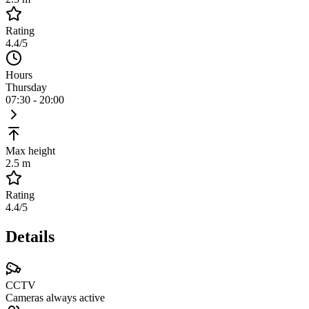
Rating
4.4
/5
Hours
Thursday
07:30 - 20:00
Max height
2.5 m
Rating
4.4
/5
Details
CCTV
Cameras always active