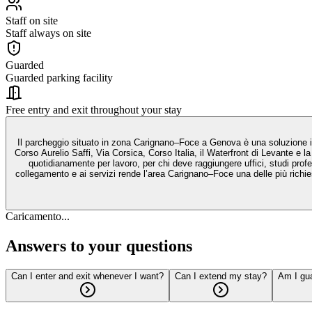
Staff on site
Staff always on site
Guarded
Guarded parking facility
Free entry and exit throughout your stay
Il parcheggio situato in zona Carignano–Foce a Genova è una soluzione ide
Corso Aurelio Saffi, Via Corsica, Corso Italia, il Waterfront di Levante e l
quotidianamente per lavoro, per chi deve raggiungere uffici, studi profes
collegamento e ai servizi rende l’area Carignano–Foce una delle più richie
Caricamento...
Answers to your questions
Can I enter and exit whenever I want?
Can I extend my stay?
Am I gu