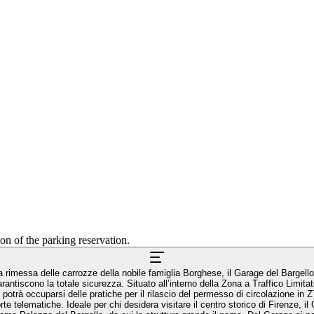
ion of the parking reservation.
iti a rimessa delle carrozze della nobile famiglia Borghese, il Garage del Bargel
ntiscono la totale sicurezza. Situato all’interno della Zona a Traffico Limita
ge potrà occuparsi delle pratiche per il rilascio del permesso di circolazione in
e telematiche. Ideale per chi desidera visitare il centro storico di Firenze, il