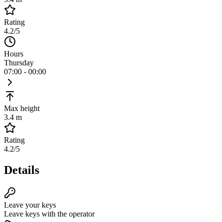
Rating
4.2
/5
Hours
Thursday
07:00 - 00:00
Max height
3.4 m
Rating
4.2
/5
Details
Leave your keys
Leave keys with the operator