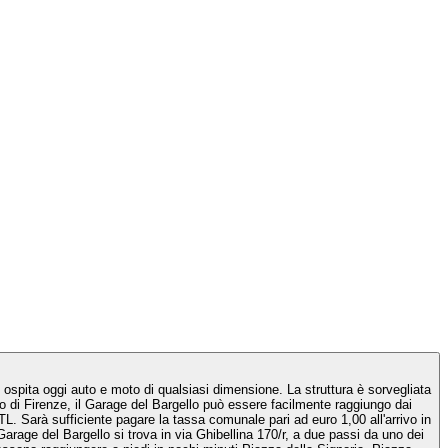
lo ospita oggi auto e moto di qualsiasi dimensione. La struttura è sorvegliata
to di Firenze, il Garage del Bargello può essere facilmente raggiungo dai
 ZTL. Sarà sufficiente pagare la tassa comunale pari ad euro 1,00 all'arrivo in
 Garage del Bargello si trova in via Ghibellina 170/r, a due passi da uno dei