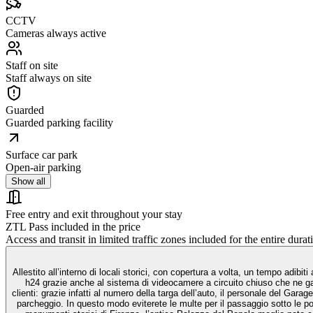
CCTV
Cameras always active
Staff on site
Staff always on site
Guarded
Guarded parking facility
Surface car park
Open-air parking
Show all
Free entry and exit throughout your stay
ZTL Pass included in the price
Access and transit in limited traffic zones included for the entire durat
Allestito all’interno di locali storici, con copertura a volta, un tempo adib
h24 grazie anche al sistema di videocamere a circuito chiuso che ne gara
clienti: grazie infatti al numero della targa dell’auto, il personale del Gara
parcheggio. In questo modo eviterete le multe per il passaggio sotto le port