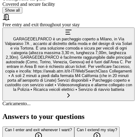
Covered and secure facility
Show all
Free entry and exit throughout your stay
GARAGEDELPARCO è un parcheggio coperto a Milano, in Via
Valparaiso 7A , accanto al distretto della moda e del design di via Solari
e via Tortona. È una soluzione comoda e sicura per veicoli di ogni
categoria (altezza massima 3,30 m, lunghezza 7,00m, larghezza
2,30m). GARAGEDELPARCO è facilmente raggiungibile dalle principali
autostrade (Como, Torino, Venezia, Genova) ed è fuori dall’Area C. Per
entrare in Area B non è richiesto alcun ticket. Per verificare l'accesso,
copia e incolla: https://areab.atm.it/it-IT/Web/SearchClass Collegamenti
• A soli 2 minuti a piedi dalla fermata M4 California (che in 20 minuti
porta all’aeroporto di Linate) Servizi disponibili • Parcheggio coperto e
custodito con servizio valet • Videosorveglianza e allarme collegato con
la Polizia • Ricarica veicoli elettrici • Servizio di riavvio batteria
Caricamento...
Answers to your questions
Can I enter and exit whenever I want?
Can I extend my stay?