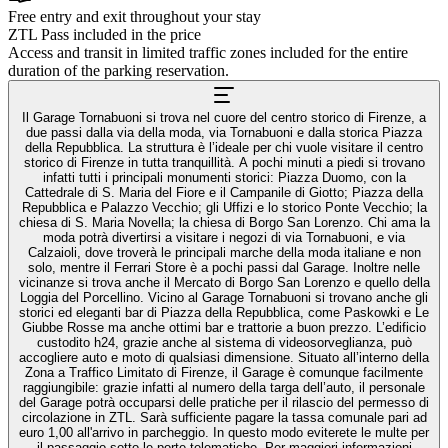
Free entry and exit throughout your stay
ZTL Pass included in the price
Access and transit in limited traffic zones included for the entire
duration of the parking reservation.
Il Garage Tornabuoni si trova nel cuore del centro storico di Firenze, a
due passi dalla via della moda, via Tornabuoni e dalla storica Piazza
della Repubblica. La struttura è l’ideale per chi vuole visitare il centro
storico di Firenze in tutta tranquillità. A pochi minuti a piedi si trovano
infatti tutti i principali monumenti storici: Piazza Duomo, con la
Cattedrale di S. Maria del Fiore e il Campanile di Giotto; Piazza della
Repubblica e Palazzo Vecchio; gli Uffizi e lo storico Ponte Vecchio; la
chiesa di S. Maria Novella; la chiesa di Borgo San Lorenzo. Chi ama la
moda potrà divertirsi a visitare i negozi di via Tornabuoni, e via
Calzaioli, dove troverà le principali marche della moda italiane e non
solo, mentre il Ferrari Store è a pochi passi dal Garage. Inoltre nelle
vicinanze si trova anche il Mercato di Borgo San Lorenzo e quello della
Loggia del Porcellino. Vicino al Garage Tornabuoni si trovano anche gli
storici ed eleganti bar di Piazza della Repubblica, come Paskowki e Le
Giubbe Rosse ma anche ottimi bar e trattorie a buon prezzo. L’edificio
custodito h24, grazie anche al sistema di videosorveglianza, può
accogliere auto e moto di qualsiasi dimensione. Situato all’interno della
Zona a Traffico Limitato di Firenze, il Garage è comunque facilmente
raggiungibile: grazie infatti al numero della targa dell’auto, il personale
del Garage potrà occuparsi delle pratiche per il rilascio del permesso di
circolazione in ZTL. Sarà sufficiente pagare la tassa comunale pari ad
euro 1,00 all'arrivo in parcheggio. In questo modo eviterete le multe per
il passaggio sotto le porte telematiche. Per maggiori informazioni