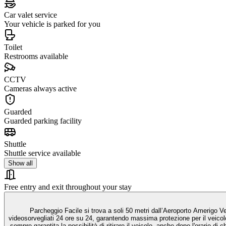
Car valet service
Your vehicle is parked for you
Toilet
Restrooms available
CCTV
Cameras always active
Guarded
Guarded parking facility
Shuttle
Shuttle service available
Show all
Free entry and exit throughout your stay
Parcheggio Facile si trova a soli 50 metri dall’Aeroporto Amerigo Ve
videosorvegliati 24 ore su 24, garantendo massima protezione per il veicolo
sempre garantita la possibilità di ritirare il veicolo, anche dopo l'orario di chiusura. Per motivi di sicurezza e regolamento della struttura, i camper possono essere lasciati in sosta, ma non è permesso riman