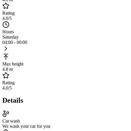
Rating
4.0
/5
Hours
Saturday
04:00 - 00:00
Max height
4.8 m
Rating
4.0
/5
Details
Car wash
We wash your car for you