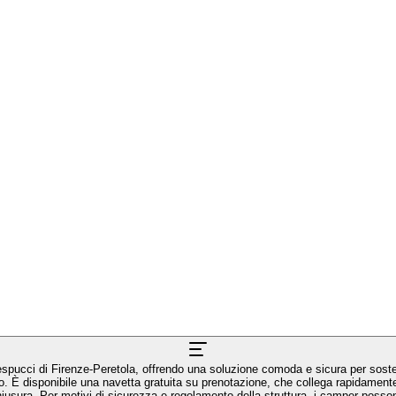
spucci di Firenze-Peretola, offrendo una soluzione comoda e sicura per soste b
. È disponibile una navetta gratuita su prenotazione, che collega rapidamente i
ere a bordo durante il