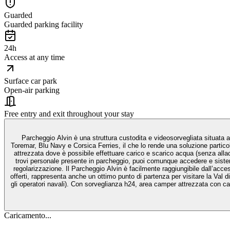
Guarded
Guarded parking facility
24h
Access at any time
Surface car park
Open-air parking
Free entry and exit throughout your stay
Parcheggio Alvin è una struttura custodita e videosorvegliata situata a Piombino, a breve distanza dagli imb
Toremar, Blu Navy e Corsica Ferries, il che lo rende una soluzione particolarmente comoda per chi viaggia via mare. La struttura è aperta 24 
attrezzata dove è possibile effettuare carico e scarico acqua (senza allaccio elettrico) e con servizi igienici disponibili. Per quanto riguar
trovi personale presente in parcheggio, puoi comunque accedere e sistema
regolarizzazione. Il Parcheggio Alvin è facilmente raggiungibile dall’accesso portuale di Piombino: basta svoltare alla prima rotonda del porto per entrare nell’area di sosta custodita. Grazie alla posizione strategica e ai servizi
offerti, rappresenta anche un ottimo punto di partenza per visitare la Val d
gli operatori navali). Con sorveglianza h24, area camper attrezzata con carico e scarico acqua, non disponibile punto luce e collegamento diretto ai terminal, Parcheggio Alvin è una delle soluzioni più pratiche e affidabili per chi
Caricamento...