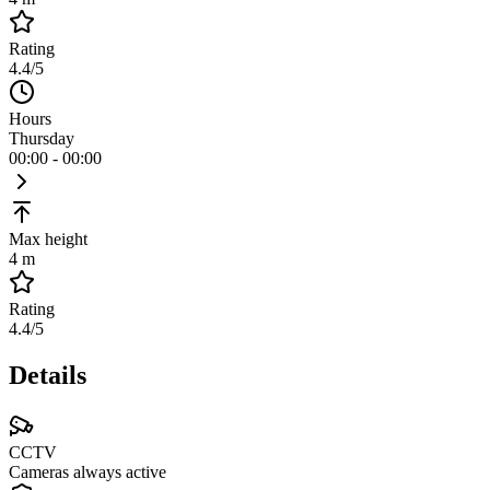
Rating
4.4
/5
Hours
Thursday
00:00 - 00:00
Max height
4 m
Rating
4.4
/5
Details
CCTV
Cameras always active