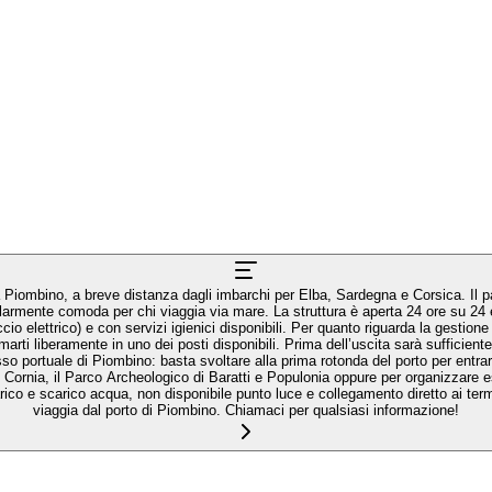
archi per Elba, Sardegna e Corsica. Il parcheggio si trova proprio accanto alla biglietteria dei traghetti di Moby,
ore su 24 e mette a disposizione posti per auto, moto e camper, con un’area camper
da la gestione all’arrivo, il funzionamento è semplice e flessibile: se al tuo ingresso non
rti liberamente in uno dei posti disponibili. Prima dell’uscita sarà sufficient
i Cornia, il Parco Archeologico di Baratti e Populonia oppure per organizzare e
viaggia dal porto di Piombino. Chiamaci per qualsiasi informazione!