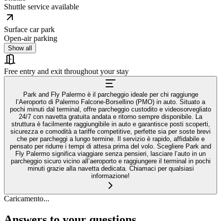
Shuttle service available
Surface car park
Open-air parking
Show all
Free entry and exit throughout your stay
Park and Fly Palermo è il parcheggio ideale per chi raggiunge
l’Aeroporto di Palermo Falcone-Borsellino (PMO) in auto. Situato a
pochi minuti dal terminal, offre parcheggio custodito e videosorvegliato
24/7 con navetta gratuita andata e ritorno sempre disponibile. La
struttura è facilmente raggiungibile in auto e garantisce posti scoperti,
sicurezza e comodità a tariffe competitive, perfette sia per soste brevi
che per parcheggi a lungo termine. Il servizio è rapido, affidabile e
pensato per ridurre i tempi di attesa prima del volo. Scegliere Park and
Fly Palermo significa viaggiare senza pensieri, lasciare l’auto in un
parcheggio sicuro vicino all’aeroporto e raggiungere il terminal in pochi
minuti grazie alla navetta dedicata. Chiamaci per qualsiasi
informazione!
Caricamento...
Answers to your questions