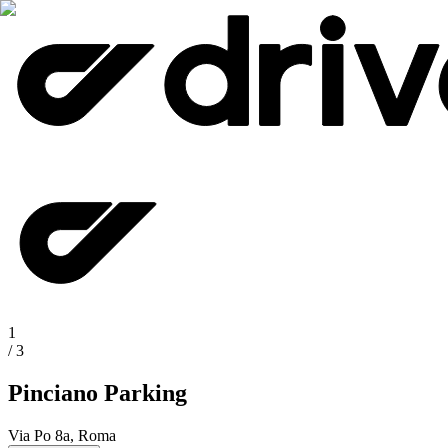
1
/
3
Pinciano Parking
Via Po 8a, Roma