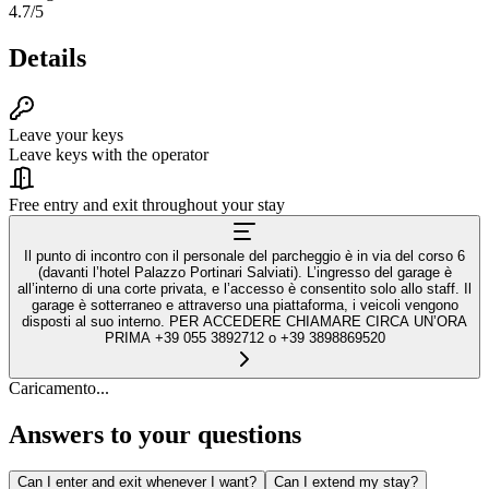
4.7
/5
Details
Leave your keys
Leave keys with the operator
Free entry and exit throughout your stay
Il punto di incontro con il personale del parcheggio è in via del corso 6
(davanti l’hotel Palazzo Portinari Salviati). L’ingresso del garage è
all’interno di una corte privata, e l’accesso è consentito solo allo staff. Il
garage è sotterraneo e attraverso una piattaforma, i veicoli vengono
disposti al suo interno. PER ACCEDERE CHIAMARE CIRCA UN’ORA
PRIMA +39 055 3892712 o +39 3898869520
Caricamento...
Answers to your questions
Can I enter and exit whenever I want?
Can I extend my stay?