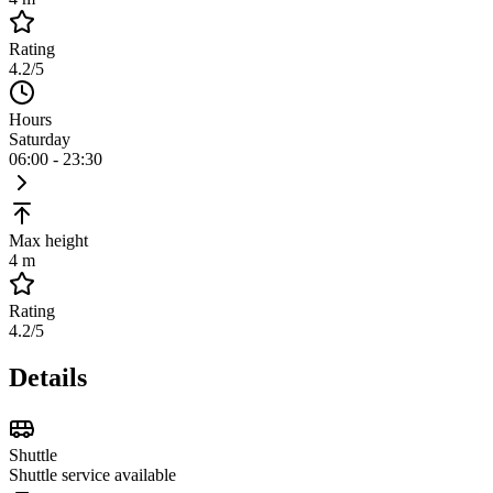
Rating
4.2
/5
Hours
Saturday
06:00 - 23:30
Max height
4 m
Rating
4.2
/5
Details
Shuttle
Shuttle service available