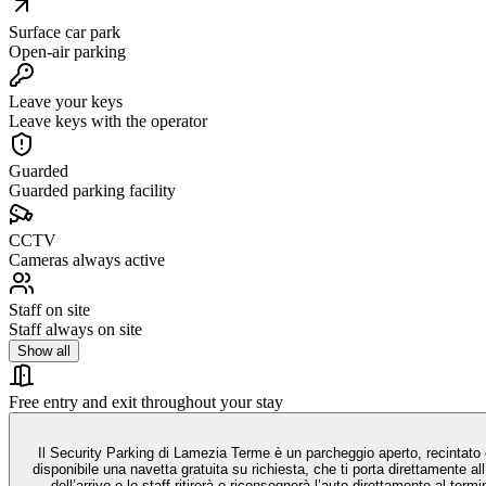
Surface car park
Open-air parking
Leave your keys
Leave keys with the operator
Guarded
Guarded parking facility
CCTV
Cameras always active
Staff on site
Staff always on site
Show all
Free entry and exit throughout your stay
Il Security Parking di Lamezia Terme è un parcheggio aperto, recintato 
disponibile una navetta gratuita su richiesta, che ti porta direttamente a
dell’arrivo e lo staff ritirerà o riconsegnerà l’auto direttamente al ter