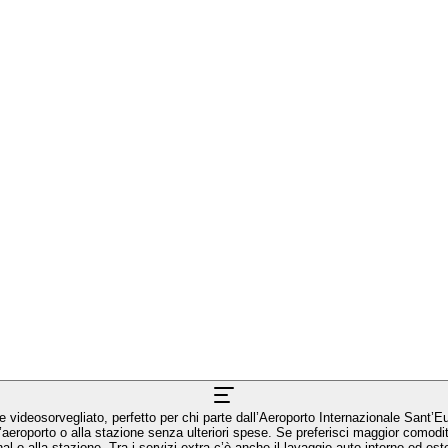
e videosorvegliato, perfetto per chi parte dall’Aeroporto Internazionale Sant’
ll’aeroporto o alla stazione senza ulteriori spese. Se preferisci maggior comodit
minal o alla stazione. Tra i servizi extra c’è anche il lavaggio auto interno ed 