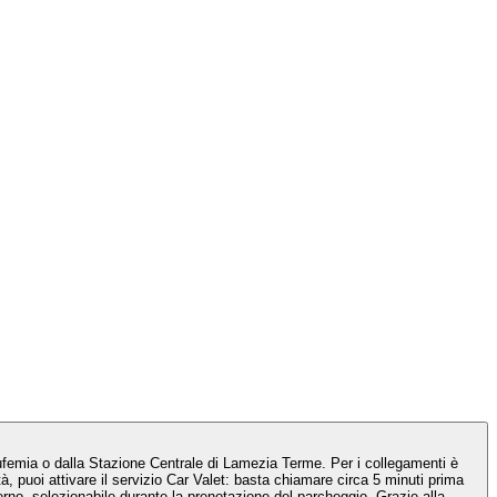
Eufemia o dalla Stazione Centrale di Lamezia Terme. Per i collegamenti è
à, puoi attivare il servizio Car Valet: basta chiamare circa 5 minuti prima
esterno, selezionabile durante la prenotazione del parcheggio. Grazie alla