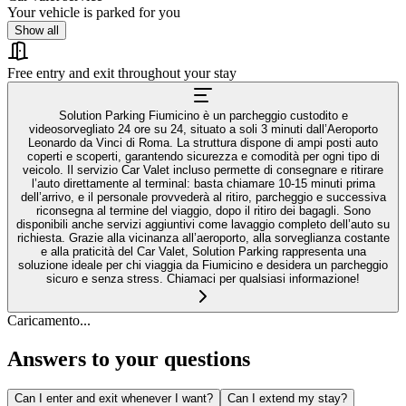
Your vehicle is parked for you
Show all
Free entry and exit throughout your stay
Solution Parking Fiumicino è un parcheggio custodito e
videosorvegliato 24 ore su 24, situato a soli 3 minuti dall’Aeroporto
Leonardo da Vinci di Roma. La struttura dispone di ampi posti auto
coperti e scoperti, garantendo sicurezza e comodità per ogni tipo di
veicolo. Il servizio Car Valet incluso permette di consegnare e ritirare
l’auto direttamente al terminal: basta chiamare 10‑15 minuti prima
dell’arrivo, e il personale provvederà al ritiro, parcheggio e successiva
riconsegna al termine del viaggio, dopo il ritiro dei bagagli. Sono
disponibili anche servizi aggiuntivi come lavaggio completo dell’auto su
richiesta. Grazie alla vicinanza all’aeroporto, alla sorveglianza costante
e alla praticità del Car Valet, Solution Parking rappresenta una
soluzione ideale per chi viaggia da Fiumicino e desidera un parcheggio
sicuro e senza stress. Chiamaci per qualsiasi informazione!
Caricamento...
Answers to your questions
Can I enter and exit whenever I want?
Can I extend my stay?