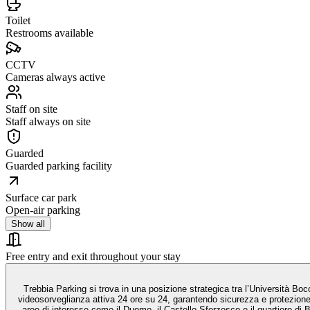
Toilet
Restrooms available
CCTV
Cameras always active
Staff on site
Staff always on site
Guarded
Guarded parking facility
Surface car park
Open-air parking
Show all
Free entry and exit throughout your stay
Trebbia Parking si trova in una posizione strategica tra l’Università Boc
videosorveglianza attiva 24 ore su 24, garantendo sicurezza e protezione p
aree di interesse come il Duomo, il Castello Sforzesco e il quartiere di