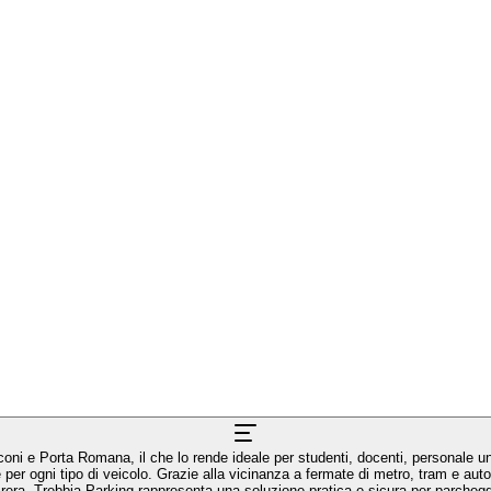
coni e Porta Romana, il che lo rende ideale per studenti, docenti, personale univ
er ogni tipo di veicolo. Grazie alla vicinanza a fermate di metro, tram e autob
 Brera. Trebbia Parking rappresenta una soluzione pratica e sicura per parchegg