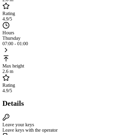
Rating
4.9
/5
Hours
Thursday
07:00 - 01:00
Max height
2.6 m
Rating
4.9
/5
Details
Leave your keys
Leave keys with the operator