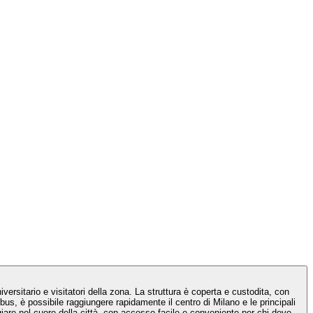
ersitario e visitatori della zona. La struttura è coperta e custodita, con
us, è possibile raggiungere rapidamente il centro di Milano e le principali
iare nel cuore della città, con accesso facile e conveniente per chi deve