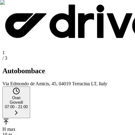
1
/
3
Autobombace
Via Edmondo de Amicis, 45, 04019 Terracina LT, Italy
Orari
Giovedì
07:00 - 21:00
H max
10 m