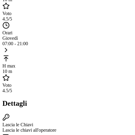
Voto
4.5
/5
Orari
Giovedì
07:00 - 21:00
H max
10 m
Voto
4.5
/5
Dettagli
Lascia le Chiavi
Lascia le chiavi all'operatore