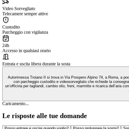
Video Sorvegliato
Telecamere sempre attive
Custodito
Parcheggio con vigilanza
24h
Accesso in qualsiasi orario
Entrata e uscita libera durante la sosta
Autorimessa Troiano II si trova in Via Prospero Alpino 74, a Roma, a poch
con parcheggio custodito e videosorvegliato che richiede la consegna de
un’officina per tagliandi, cambio olio, freni, marmitte e ricarica dell’aria
Caricamento...
Le risposte alle tue domande
Posso entrare e uscire quando voglio?
Posso prolungare la sosta?
Son