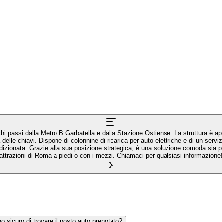
i passi dalla Metro B Garbatella e dalla Stazione Ostiense. La struttura è ap
lle chiavi. Dispone di colonnine di ricarica per auto elettriche e di un serviz
 condizionata. Grazie alla sua posizione strategica, è una soluzione comoda sia p
attrazioni di Roma a piedi o con i mezzi. Chiamaci per qualsiasi informazione
o sicuro di trovare il posto auto prenotato?