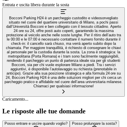
Entrata e uscita libera durante la sosta
Bocconi Parking H24 è un parcheggio custodito e videosorvegliato
situato nel cuore del quartiere universitario di Milano, a pochi passi
dall’Università Bocconi e ben collegato con il tessuto cittadino. Aperto
24 ore su 24, offre posti auto coperti, garantendo la massima
protezione al veicolo anche nelle soste lunghe. Per il ritiro dell’auto tra
le 00:00 e le 07:00 è necessario contattare il numero fornito durante il
check-in: il cancello sarà chiuso, ma verrà aperto subito dopo la
chiamata. Per maggiore tranquillità, è richiesto di consegnare le chiavi
al personale per la custodia durante la sosta. La zona è strategica: la
metropolitana (Porta Romana) e i tram sono facilmente raggiungibili,
rendendo il parcheggio un punto di partenza ideale sia per gli studenti
Bocconi, sia per chi vuole esplorare Milano a piedi. Tra i servizi
aggiuntivi, è disponibile l’autolavaggio su richiesta (prenotabile in
anticipo). Grazie alla sua posizione strategica e alla formula 24 ore su
24, Bocconi Parking H24 è una delle soluzioni migliori per chi cerca un
parcheggio pratico e affidabile nel cuore dell’area universitaria milanese.
Chiamaci per qualsiasi informazione!
Caricamento...
Le risposte alle tue domande
Posso entrare e uscire quando voglio?
Posso prolungare la sosta?