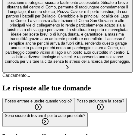
posizione strategica, sicura e facilmente accessibile. Situato a breve
distanza dal centro di Como, permette di raggiungere comodamente il
Lungolago, il centro storico, Piazza Cavour e il porto turistico, da cui
partono i battelli per Bellagio, Cernobbio e le principali località del Lago
di Como. La vicinanza alla stazione di Como San Giovanni e alle
principali vie di collegamento lo rende particolarmente adatto sia ai
turisti sia a chi viaggia per lavoro. La struttura è coperta e sorvegliata,
ideale per soste brevi o di lunga durata, e garantisce la massima
tranquillità grazie a un ambiente protetto e controllato. L’accesso è
semplice anche per chi arriva da fuori città, rendendo questo garage
una scelta pratica per chi cerca un parcheggio sicuro a Como, un
parcheggio coperto vicino al lago o un posto auto custodito in centro. È
adatto a diverse tipologie di veicoli e rappresenta una soluzione
comoda per visitare la città senza lo stress della ricerca del parcheggio.
Caricamento...
Le risposte alle tue domande
Posso entrare e uscire quando voglio?
Posso prolungare la sosta?
Sono sicuro di trovare il posto auto prenotato?