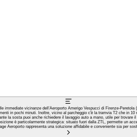
e immediate vicinanze dell’Aeroporto Amerigo Vespucci di Firenze-Peretola (FLR)
stamenti in pochi minuti. Inoltre, vicino al parcheggio c'è la tramvia T2 che in 10
te la sosta puoi anche richiedere il lavaggio auto a mano, utile per trovare il v
sizione è particolarmente strategica: situato fuori dalla ZTL, permette un acc
arage Aeroporto rappresenta una soluzione affidabile e conveniente sia per sost