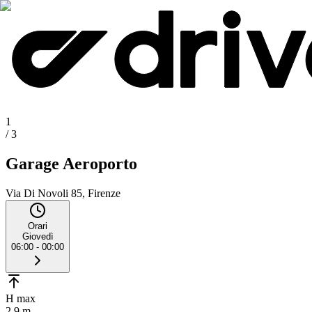
1
/
3
Garage Aeroporto
Via Di Novoli 85, Firenze
Orari
Giovedì
06:00 - 00:00
H max
2.9 m