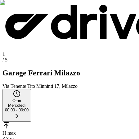
1
/
5
Garage Ferrari Milazzo
Via Tenente Tito Minninti 17, Milazzo
Orari
Mercoledì
00:00 - 00:00
H max
3.8 m