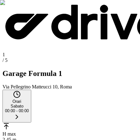
1
/
5
Garage Formula 1
Via Pellegrino Matteucci 10, Roma
Orari
Sabato
00:00 - 00:00
H max
2.45 m