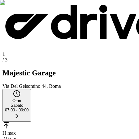
1
/
3
Majestic Garage
Via Del Gelsomino 44, Roma
Orari
Sabato
07:00 - 00:00
H max
2.95 m