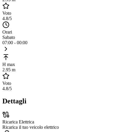
Voto
4.8
/5
Orari
Sabato
07:00 - 00:00
H max
2.95 m
Voto
4.8
/5
Dettagli
Ricarica Elettrica
Ricarica il tuo veicolo elettrico