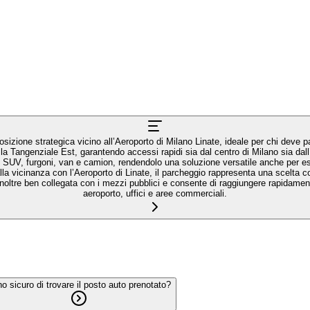
izione strategica vicino all’Aeroporto di Milano Linate, ideale per chi deve par
e la Tangenziale Est, garantendo accessi rapidi sia dal centro di Milano sia dall
oni, SUV, furgoni, van e camion, rendendolo una soluzione versatile anche per e
 alla vicinanza con l’Aeroporto di Linate, il parcheggio rappresenta una scelta
inoltre ben collegata con i mezzi pubblici e consente di raggiungere rapidament
aeroporto, uffici e aree commerciali.
o sicuro di trovare il posto auto prenotato?