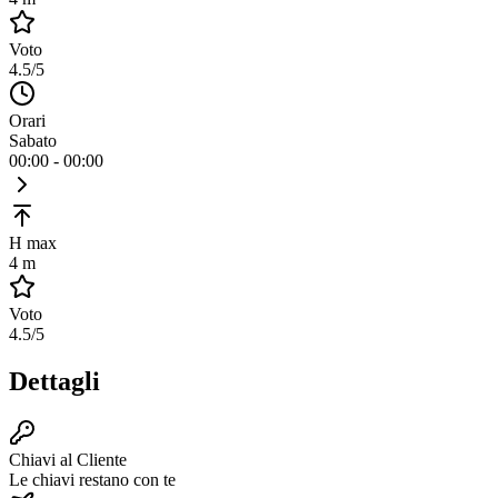
Voto
4.5
/5
Orari
Sabato
00:00 - 00:00
H max
4 m
Voto
4.5
/5
Dettagli
Chiavi al Cliente
Le chiavi restano con te