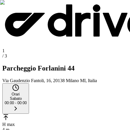
1
/
3
Parcheggio Forlanini 44
Via Gaudenzio Fantoli, 16, 20138 Milano MI, Italia
Orari
Sabato
00:00 - 00:00
H max
4 m