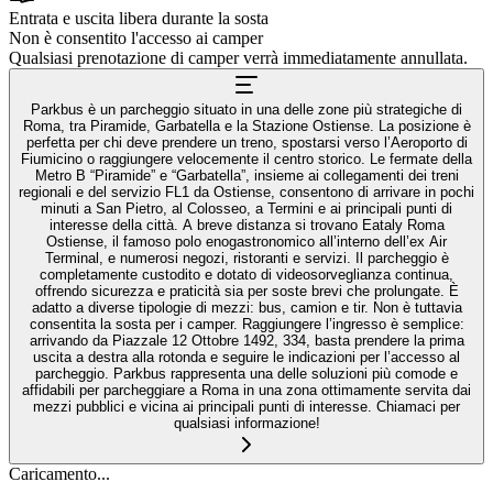
Entrata e uscita libera durante la sosta
Non è consentito l'accesso ai camper
Qualsiasi prenotazione di camper verrà immediatamente annullata.
Parkbus è un parcheggio situato in una delle zone più strategiche di
Roma, tra Piramide, Garbatella e la Stazione Ostiense. La posizione è
perfetta per chi deve prendere un treno, spostarsi verso l’Aeroporto di
Fiumicino o raggiungere velocemente il centro storico. Le fermate della
Metro B “Piramide” e “Garbatella”, insieme ai collegamenti dei treni
regionali e del servizio FL1 da Ostiense, consentono di arrivare in pochi
minuti a San Pietro, al Colosseo, a Termini e ai principali punti di
interesse della città. A breve distanza si trovano Eataly Roma
Ostiense, il famoso polo enogastronomico all’interno dell’ex Air
Terminal, e numerosi negozi, ristoranti e servizi. Il parcheggio è
completamente custodito e dotato di videosorveglianza continua,
offrendo sicurezza e praticità sia per soste brevi che prolungate. È
adatto a diverse tipologie di mezzi: bus, camion e tir. Non è tuttavia
consentita la sosta per i camper. Raggiungere l’ingresso è semplice:
arrivando da Piazzale 12 Ottobre 1492, 334, basta prendere la prima
uscita a destra alla rotonda e seguire le indicazioni per l’accesso al
parcheggio. Parkbus rappresenta una delle soluzioni più comode e
affidabili per parcheggiare a Roma in una zona ottimamente servita dai
mezzi pubblici e vicina ai principali punti di interesse. Chiamaci per
qualsiasi informazione!
Caricamento...