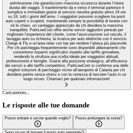
antintrusione che garantiscono massima sicurezza durante l’intera
durata del viaggio. Il trasferimento da e verso il terminal partenze è
semplice e immediato grazie al servizio navetta gratuito attivo 24 ore
su 24, tutti i giorni dell’anno. I viaggiatori possono scegliere tra posti
auto coperti o scoperti, mantenendo sempre la possibilità di tenere con
sé le chiavi, un vantaggio apprezzato da chi desidera la massima
tranquillità. ParkLowCost offre anche servizi aggiuntivi pensati per
migliorare l’esperienza del cliente, come l’assicurazione sul veicolo, il
lavaggio auto su richiesta, la ricarica per auto elettriche con il servizio
Charge & Fly e un’area relax con bar per rendere l’attesa più piacevole.
Per chi parcheggia frequentemente sono disponibili abbonamenti che
consentono risparmi significativi rispetto alle tariffe giornaliere,
rendendo la struttura una scelta ideale per viaggiatori abituali,
professionisti e famiglie. Grazie alla posizione strategica, all’efficienza
dei servizi e alle tariffe competitive, ParkLowCost si conferma una delle
migliori soluzioni di parcheggio vicino all’aeroporto di Catania per chi
desidera partire senza stress e con la certezza di lasciare l’auto in un
luogo sicuro. Chiamaci per qualsiasi informazione!
Caricamento...
Le risposte alle tue domande
Posso entrare e uscire quando voglio?
Posso prolungare la sosta?
Sono sicuro di trovare il posto auto prenotato?