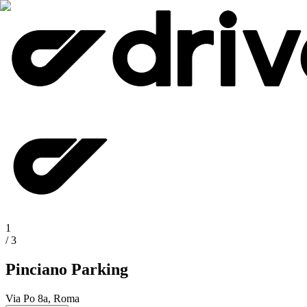
1
/
3
Pinciano Parking
Via Po 8a, Roma