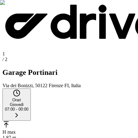
1
/
2
Garage Portinari
Via dei Bonizzi, 50122 Firenze FI, Italia
Orari
Giovedì
07:00 - 00:00
H max
1.87 m