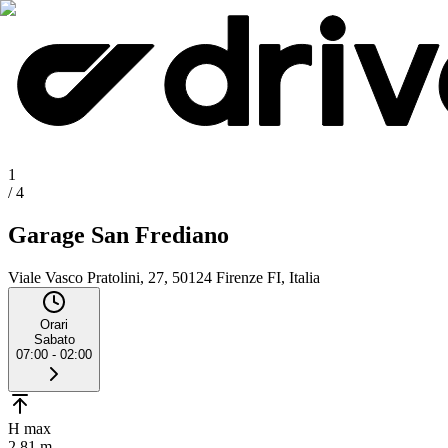
1
/
4
Garage San Frediano
Viale Vasco Pratolini, 27, 50124 Firenze FI, Italia
Orari
Sabato
07:00 - 02:00
H max
2.81 m