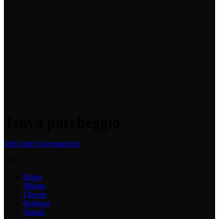
Come fanno i driver a sapere che il mio è un parcheggio prenotabile?
DriveDrop ha già una community attiva di driver che parcheggia
ogni giorno in tutta Italia. Quando il tuo asset viene attivato, entra
immediatamente nella nostra rete digitale e diventa visibile su tutti i
nostri canali. Gli utenti che stanno già cercando parcheggio in quella
zona vedono il tuo spazio, verificano disponibilità e prezzo in tempo
reale e prenotano. Inoltre, attiviamo marketing mirato sull'area
specifica dell'asset — tramite campagne digitali geolocalizzate e
ottimizzazione dei canali di ricerca — per intercettare ulteriore
domanda locale.
Trova parcheggio
Vedi tutte le destinazioni
Città
Roma
Milano
Firenze
Bologna
Napoli