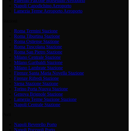
Palermo Falcone Borsellino
Aeroporto
Napoli Capodichino
Aeroporto
Lamezia Terme Aeroporto
Aeroporto
Stazioni
Roma Termini
Stazione
Roma Tiburtina
Stazione
Roma Ostiense
Stazione
Roma Tuscolana
Stazione
Roma San Pietro
Stazione
Milano Centrale
Stazione
Milano Garibaldi
Stazione
Milano Lambrate
Stazione
Firenze Santa Maria Novella
Stazione
Firenze Rifredi
Stazione
Siena Stazione
Stazione
Torino Porta Nuova
Stazione
Genova Brignole
Stazione
Lamezia Terme Stazione
Stazione
Napoli Centrale
Stazione
Porti
Napoli Beverello
Porto
Napoli Pozzuoli
Porto