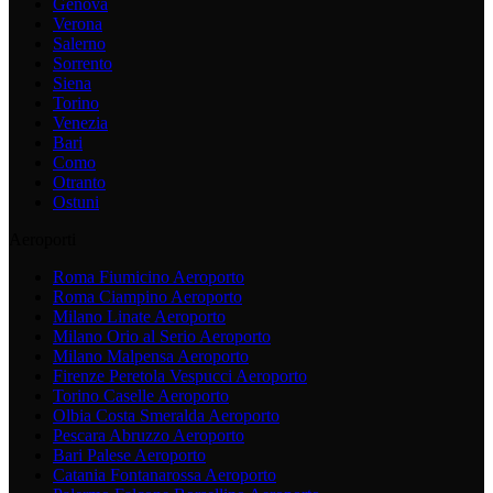
Genova
Verona
Salerno
Sorrento
Siena
Torino
Venezia
Bari
Como
Otranto
Ostuni
Aeroporti
Roma Fiumicino
Aeroporto
Roma Ciampino
Aeroporto
Milano Linate
Aeroporto
Milano Orio al Serio
Aeroporto
Milano Malpensa
Aeroporto
Firenze Peretola Vespucci
Aeroporto
Torino Caselle
Aeroporto
Olbia Costa Smeralda
Aeroporto
Pescara Abruzzo
Aeroporto
Bari Palese
Aeroporto
Catania Fontanarossa
Aeroporto