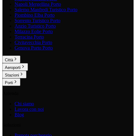
Napoli Mergellina
Porto
Salerno Manfredi Turistico
Porto
Piombino Elba
Porto
Sorrento Turistico
Porto
Anzio Turistico
Porto
Milazzo Eolie
Porto
Terracina
Porto
Civitavecchia
Porto
Genova Porto
Porto
Città
Aeroporti
Stazioni
Porti
Azienda
Chi siamo
Lavora con noi
Blog
Soluzioni
Prenota parcheggio