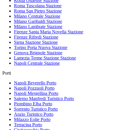
Roma Ostiense
Stazione
Roma Tuscolana
Stazione
Roma San Pietro
Stazione
Milano Centrale
Stazione
Milano Garibaldi
Stazione
Milano Lambrate
Stazione
Firenze Santa Maria Novella
Stazione
Firenze Rifredi
Stazione
Siena Stazione
Stazione
Torino Porta Nuova
Stazione
Genova Brignole
Stazione
Lamezia Terme Stazione
Stazione
Napoli Centrale
Stazione
Porti
Napoli Beverello
Porto
Napoli Pozzuoli
Porto
Napoli Mergellina
Porto
Salerno Manfredi Turistico
Porto
Piombino Elba
Porto
Sorrento Turistico
Porto
Anzio Turistico
Porto
Milazzo Eolie
Porto
Terracina
Porto
Civitavecchia
Porto