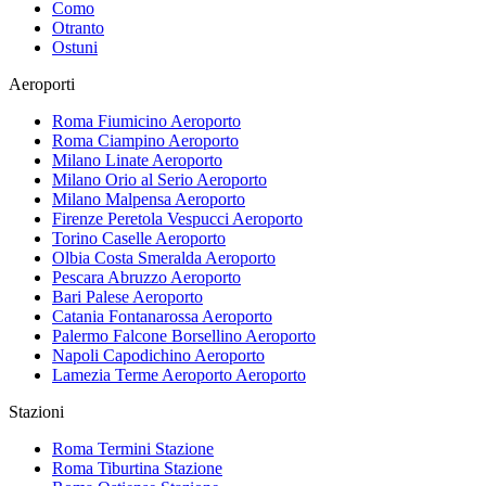
Como
Otranto
Ostuni
Aeroporti
Roma Fiumicino
Aeroporto
Roma Ciampino
Aeroporto
Milano Linate
Aeroporto
Milano Orio al Serio
Aeroporto
Milano Malpensa
Aeroporto
Firenze Peretola Vespucci
Aeroporto
Torino Caselle
Aeroporto
Olbia Costa Smeralda
Aeroporto
Pescara Abruzzo
Aeroporto
Bari Palese
Aeroporto
Catania Fontanarossa
Aeroporto
Palermo Falcone Borsellino
Aeroporto
Napoli Capodichino
Aeroporto
Lamezia Terme Aeroporto
Aeroporto
Stazioni
Roma Termini
Stazione
Roma Tiburtina
Stazione