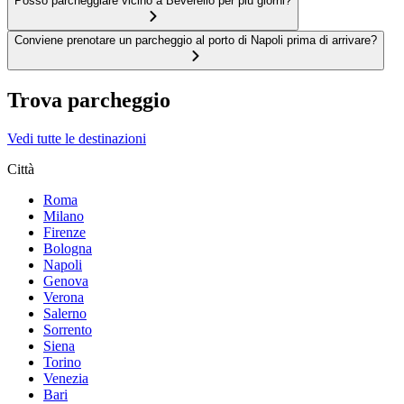
Posso parcheggiare vicino a Beverello per più giorni?
Conviene prenotare un parcheggio al porto di Napoli prima di arrivare?
Trova parcheggio
Vedi tutte le destinazioni
Città
Roma
Milano
Firenze
Bologna
Napoli
Genova
Verona
Salerno
Sorrento
Siena
Torino
Venezia
Bari