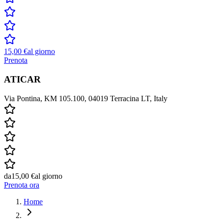
15,00 €
al giorno
Prenota
ATICAR
Via Pontina, KM 105.100, 04019 Terracina LT, Italy
da
15,00 €
al giorno
Prenota ora
Home