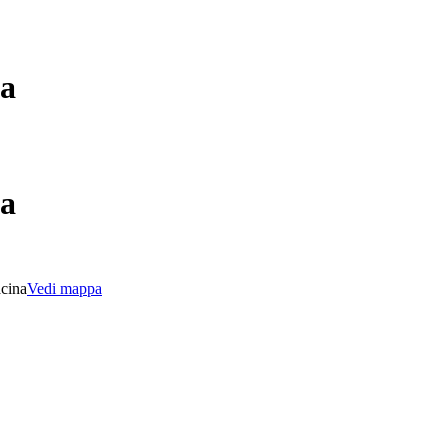
na
na
acina
Vedi mappa