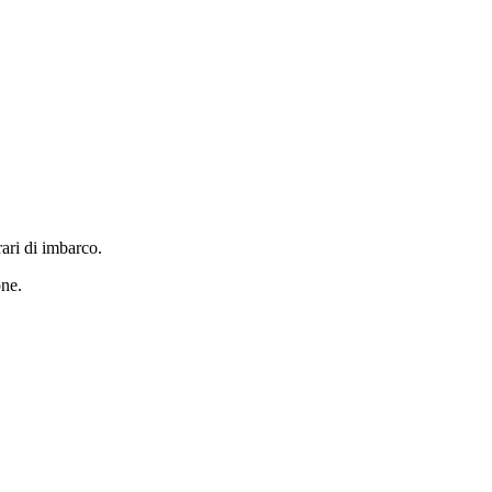
rari di imbarco.
one.