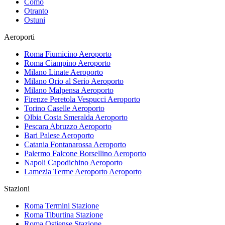
Como
Otranto
Ostuni
Aeroporti
Roma Fiumicino
Aeroporto
Roma Ciampino
Aeroporto
Milano Linate
Aeroporto
Milano Orio al Serio
Aeroporto
Milano Malpensa
Aeroporto
Firenze Peretola Vespucci
Aeroporto
Torino Caselle
Aeroporto
Olbia Costa Smeralda
Aeroporto
Pescara Abruzzo
Aeroporto
Bari Palese
Aeroporto
Catania Fontanarossa
Aeroporto
Palermo Falcone Borsellino
Aeroporto
Napoli Capodichino
Aeroporto
Lamezia Terme Aeroporto
Aeroporto
Stazioni
Roma Termini
Stazione
Roma Tiburtina
Stazione
Roma Ostiense
Stazione