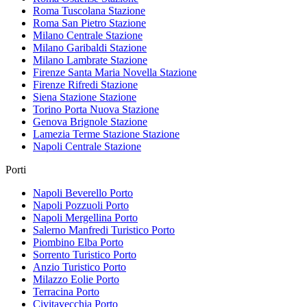
Roma Tuscolana
Stazione
Roma San Pietro
Stazione
Milano Centrale
Stazione
Milano Garibaldi
Stazione
Milano Lambrate
Stazione
Firenze Santa Maria Novella
Stazione
Firenze Rifredi
Stazione
Siena Stazione
Stazione
Torino Porta Nuova
Stazione
Genova Brignole
Stazione
Lamezia Terme Stazione
Stazione
Napoli Centrale
Stazione
Porti
Napoli Beverello
Porto
Napoli Pozzuoli
Porto
Napoli Mergellina
Porto
Salerno Manfredi Turistico
Porto
Piombino Elba
Porto
Sorrento Turistico
Porto
Anzio Turistico
Porto
Milazzo Eolie
Porto
Terracina
Porto
Civitavecchia
Porto