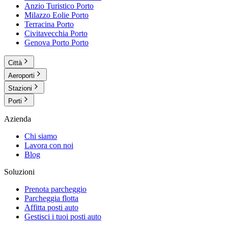
Anzio Turistico
Porto
Milazzo Eolie
Porto
Terracina
Porto
Civitavecchia
Porto
Genova Porto
Porto
Città
Aeroporti
Stazioni
Porti
Azienda
Chi siamo
Lavora con noi
Blog
Soluzioni
Prenota parcheggio
Parcheggia flotta
Affitta posti auto
Gestisci i tuoi posti auto