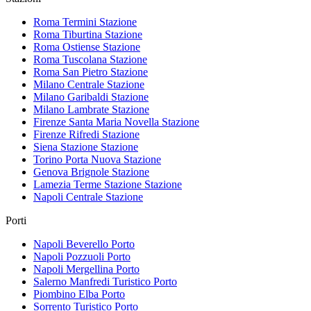
Roma Termini
Stazione
Roma Tiburtina
Stazione
Roma Ostiense
Stazione
Roma Tuscolana
Stazione
Roma San Pietro
Stazione
Milano Centrale
Stazione
Milano Garibaldi
Stazione
Milano Lambrate
Stazione
Firenze Santa Maria Novella
Stazione
Firenze Rifredi
Stazione
Siena Stazione
Stazione
Torino Porta Nuova
Stazione
Genova Brignole
Stazione
Lamezia Terme Stazione
Stazione
Napoli Centrale
Stazione
Porti
Napoli Beverello
Porto
Napoli Pozzuoli
Porto
Napoli Mergellina
Porto
Salerno Manfredi Turistico
Porto
Piombino Elba
Porto
Sorrento Turistico
Porto