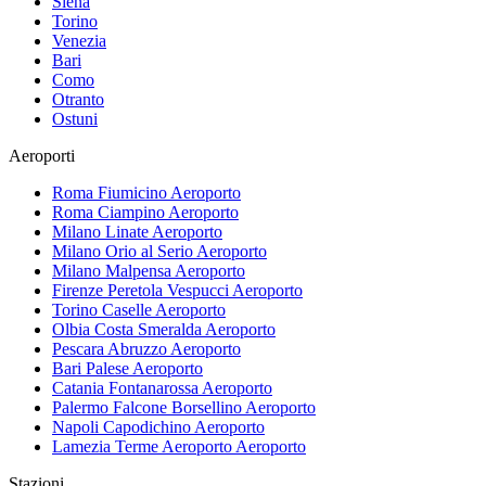
Siena
Torino
Venezia
Bari
Como
Otranto
Ostuni
Aeroporti
Roma Fiumicino
Aeroporto
Roma Ciampino
Aeroporto
Milano Linate
Aeroporto
Milano Orio al Serio
Aeroporto
Milano Malpensa
Aeroporto
Firenze Peretola Vespucci
Aeroporto
Torino Caselle
Aeroporto
Olbia Costa Smeralda
Aeroporto
Pescara Abruzzo
Aeroporto
Bari Palese
Aeroporto
Catania Fontanarossa
Aeroporto
Palermo Falcone Borsellino
Aeroporto
Napoli Capodichino
Aeroporto
Lamezia Terme Aeroporto
Aeroporto
Stazioni