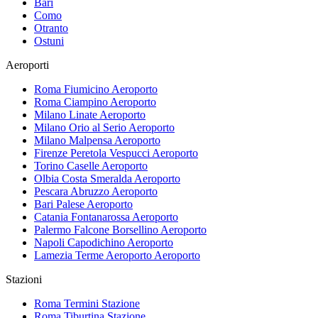
Bari
Como
Otranto
Ostuni
Aeroporti
Roma Fiumicino
Aeroporto
Roma Ciampino
Aeroporto
Milano Linate
Aeroporto
Milano Orio al Serio
Aeroporto
Milano Malpensa
Aeroporto
Firenze Peretola Vespucci
Aeroporto
Torino Caselle
Aeroporto
Olbia Costa Smeralda
Aeroporto
Pescara Abruzzo
Aeroporto
Bari Palese
Aeroporto
Catania Fontanarossa
Aeroporto
Palermo Falcone Borsellino
Aeroporto
Napoli Capodichino
Aeroporto
Lamezia Terme Aeroporto
Aeroporto
Stazioni
Roma Termini
Stazione
Roma Tiburtina
Stazione