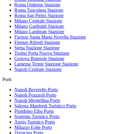
Roma Ostiense
Stazione
Roma Tuscolana
Stazione
Roma San Pietro
Stazione
Milano Centrale
Stazione
Milano Garibaldi
Stazione
Milano Lambrate
Stazione
Firenze Santa Maria Novella
Stazione
Firenze Rifredi
Stazione
Siena Stazione
Stazione
Torino Porta Nuova
Stazione
Genova Brignole
Stazione
Lamezia Terme Stazione
Stazione
Napoli Centrale
Stazione
Porti
Napoli Beverello
Porto
Napoli Pozzuoli
Porto
Napoli Mergellina
Porto
Salerno Manfredi Turistico
Porto
Piombino Elba
Porto
Sorrento Turistico
Porto
Anzio Turistico
Porto
Milazzo Eolie
Porto
Terracina
Porto