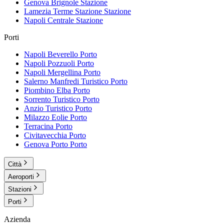
Genova Brignole
Stazione
Lamezia Terme Stazione
Stazione
Napoli Centrale
Stazione
Porti
Napoli Beverello
Porto
Napoli Pozzuoli
Porto
Napoli Mergellina
Porto
Salerno Manfredi Turistico
Porto
Piombino Elba
Porto
Sorrento Turistico
Porto
Anzio Turistico
Porto
Milazzo Eolie
Porto
Terracina
Porto
Civitavecchia
Porto
Genova Porto
Porto
Città
Aeroporti
Stazioni
Porti
Azienda