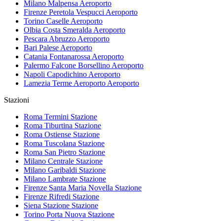
Milano Malpensa
Aeroporto
Firenze Peretola Vespucci
Aeroporto
Torino Caselle
Aeroporto
Olbia Costa Smeralda
Aeroporto
Pescara Abruzzo
Aeroporto
Bari Palese
Aeroporto
Catania Fontanarossa
Aeroporto
Palermo Falcone Borsellino
Aeroporto
Napoli Capodichino
Aeroporto
Lamezia Terme Aeroporto
Aeroporto
Stazioni
Roma Termini
Stazione
Roma Tiburtina
Stazione
Roma Ostiense
Stazione
Roma Tuscolana
Stazione
Roma San Pietro
Stazione
Milano Centrale
Stazione
Milano Garibaldi
Stazione
Milano Lambrate
Stazione
Firenze Santa Maria Novella
Stazione
Firenze Rifredi
Stazione
Siena Stazione
Stazione
Torino Porta Nuova
Stazione