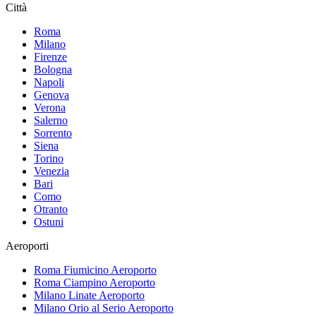
Città
Roma
Milano
Firenze
Bologna
Napoli
Genova
Verona
Salerno
Sorrento
Siena
Torino
Venezia
Bari
Como
Otranto
Ostuni
Aeroporti
Roma Fiumicino
Aeroporto
Roma Ciampino
Aeroporto
Milano Linate
Aeroporto
Milano Orio al Serio
Aeroporto