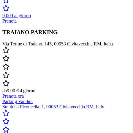
9,00 €
al giorno
Prenota
TRAIANO PARKING
Via Terme di Traiano, 145, 00053 Civitavecchia RM, Italia
da
9,00 €
al giorno
Prenota ora
Parking Vandini
Str. della Ficoncella, 1, 00053 Civitavecchia RM, Italy