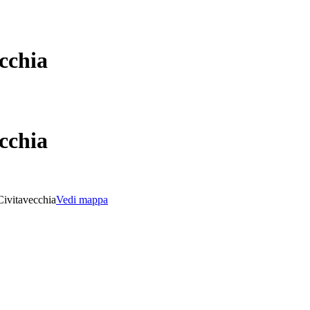
cchia
cchia
Civitavecchia
Vedi mappa