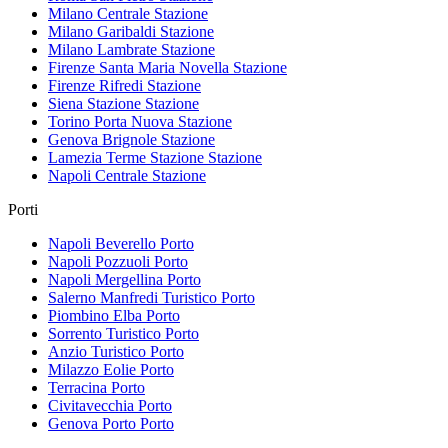
Milano Centrale
Stazione
Milano Garibaldi
Stazione
Milano Lambrate
Stazione
Firenze Santa Maria Novella
Stazione
Firenze Rifredi
Stazione
Siena Stazione
Stazione
Torino Porta Nuova
Stazione
Genova Brignole
Stazione
Lamezia Terme Stazione
Stazione
Napoli Centrale
Stazione
Porti
Napoli Beverello
Porto
Napoli Pozzuoli
Porto
Napoli Mergellina
Porto
Salerno Manfredi Turistico
Porto
Piombino Elba
Porto
Sorrento Turistico
Porto
Anzio Turistico
Porto
Milazzo Eolie
Porto
Terracina
Porto
Civitavecchia
Porto
Genova Porto
Porto