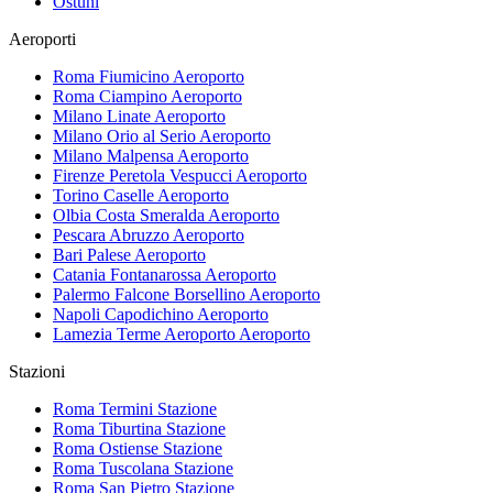
Ostuni
Aeroporti
Roma Fiumicino
Aeroporto
Roma Ciampino
Aeroporto
Milano Linate
Aeroporto
Milano Orio al Serio
Aeroporto
Milano Malpensa
Aeroporto
Firenze Peretola Vespucci
Aeroporto
Torino Caselle
Aeroporto
Olbia Costa Smeralda
Aeroporto
Pescara Abruzzo
Aeroporto
Bari Palese
Aeroporto
Catania Fontanarossa
Aeroporto
Palermo Falcone Borsellino
Aeroporto
Napoli Capodichino
Aeroporto
Lamezia Terme Aeroporto
Aeroporto
Stazioni
Roma Termini
Stazione
Roma Tiburtina
Stazione
Roma Ostiense
Stazione
Roma Tuscolana
Stazione
Roma San Pietro
Stazione