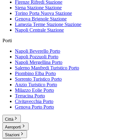
Firenze Rifredi
Stazione
Siena Stazione
Stazione
Torino Porta Nuova
Stazione
Genova Brignole
Stazione
Lamezia Terme Stazione
Stazione
Napoli Centrale
Stazione
Porti
Napoli Beverello
Porto
Napoli Pozzuoli
Porto
Napoli Mergellina
Porto
Salerno Manfredi Turistico
Porto
Piombino Elba
Porto
Sorrento Turistico
Porto
Anzio Turistico
Porto
Milazzo Eolie
Porto
Terracina
Porto
Civitavecchia
Porto
Genova Porto
Porto
Città
Aeroporti
Stazioni