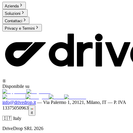
Azienda
Soluzioni
Contattaci
Privacy e Termini
®
Disponibile su
info@drivedrop.it
—
Via Palermo 1, 20121, Milano, IT — P. IVA
13375050963
it
🇮🇹 Italy
DriveDrop SRL 2026