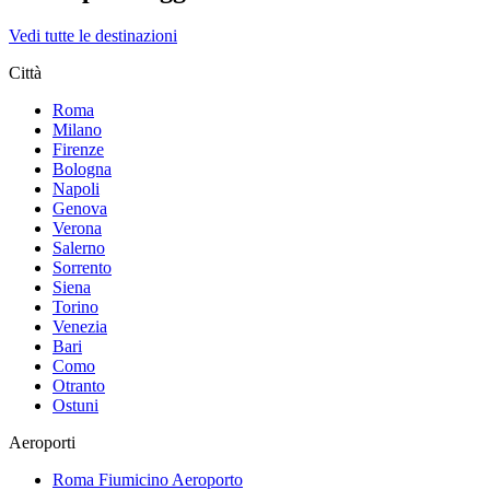
Vedi tutte le destinazioni
Città
Roma
Milano
Firenze
Bologna
Napoli
Genova
Verona
Salerno
Sorrento
Siena
Torino
Venezia
Bari
Como
Otranto
Ostuni
Aeroporti
Roma Fiumicino
Aeroporto