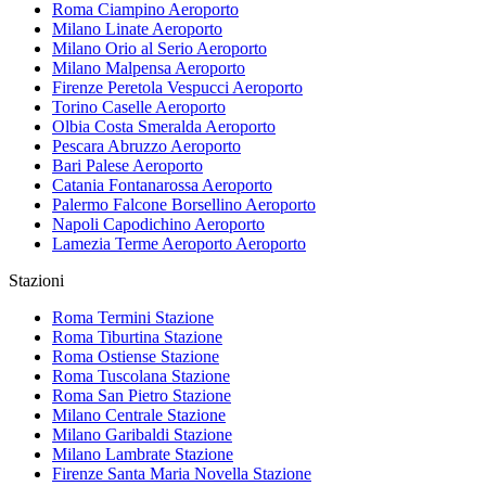
Roma Ciampino
Aeroporto
Milano Linate
Aeroporto
Milano Orio al Serio
Aeroporto
Milano Malpensa
Aeroporto
Firenze Peretola Vespucci
Aeroporto
Torino Caselle
Aeroporto
Olbia Costa Smeralda
Aeroporto
Pescara Abruzzo
Aeroporto
Bari Palese
Aeroporto
Catania Fontanarossa
Aeroporto
Palermo Falcone Borsellino
Aeroporto
Napoli Capodichino
Aeroporto
Lamezia Terme Aeroporto
Aeroporto
Stazioni
Roma Termini
Stazione
Roma Tiburtina
Stazione
Roma Ostiense
Stazione
Roma Tuscolana
Stazione
Roma San Pietro
Stazione
Milano Centrale
Stazione
Milano Garibaldi
Stazione
Milano Lambrate
Stazione
Firenze Santa Maria Novella
Stazione