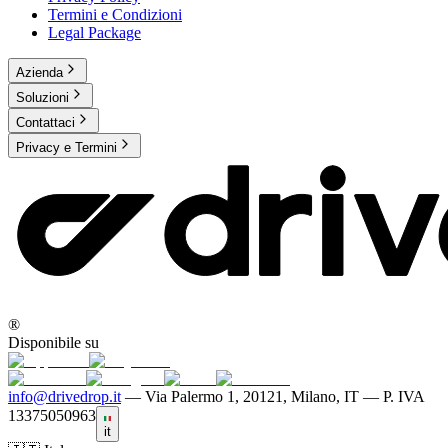
Termini e Condizioni
Legal Package
Azienda
Soluzioni
Contattaci
Privacy e Termini
®
Disponibile su
info@drivedrop.it
—
Via Palermo 1, 20121, Milano, IT — P. IVA
13375050963
it