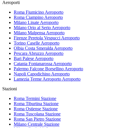
Aeroporti
Roma Fiumicino
Aeroporto
Roma Ciampino
Aeroporto
Milano Linate
Aeroporto
Milano Orio al Serio
Aeroporto
Milano Malpensa
Aeroporto
Firenze Peretola Vespucci
Aeroporto
Torino Caselle
Aeroporto
Olbia Costa Smeralda
Aeroporto
Pescara Abruzzo
Aeroporto
Bari Palese
Aeroporto
Catania Fontanarossa
Aeroporto
Palermo Falcone Borsellino
Aeroporto
Napoli Capodichino
Aeroporto
Lamezia Terme Aeroporto
Aeroporto
Stazioni
Roma Termini
Stazione
Roma Tiburtina
Stazione
Roma Ostiense
Stazione
Roma Tuscolana
Stazione
Roma San Pietro
Stazione
Milano Centrale
Stazione