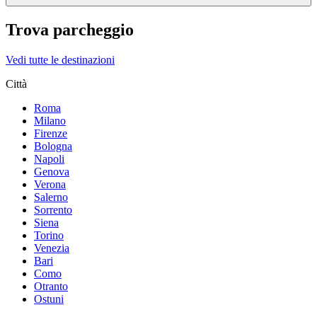
Trova parcheggio
Vedi tutte le destinazioni
Città
Roma
Milano
Firenze
Bologna
Napoli
Genova
Verona
Salerno
Sorrento
Siena
Torino
Venezia
Bari
Como
Otranto
Ostuni