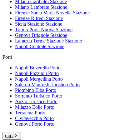
Milano Garibaldi
Stazione
Milano Lambrate
Stazione
Firenze Santa Maria Novella
Stazione
Firenze Rifredi
Stazione
Siena Stazione
Stazione
Torino Porta Nuova
Stazione
Genova Brignole
Stazione
Lamezia Terme Stazione
Stazione
Napoli Centrale
Stazione
Porti
Napoli Beverello
Porto
Napoli Pozzuoli
Porto
Napoli Mergellina
Porto
Salerno Manfredi Turistico
Porto
Piombino Elba
Porto
Sorrento Turistico
Porto
Anzio Turistico
Porto
Milazzo Eolie
Porto
Terracina
Porto
Civitavecchia
Porto
Genova Porto
Porto
Città