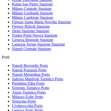
Roma San Pietro
Stazione
Milano Centrale
Stazione
Milano Garibaldi
Stazione
Milano Lambrate
Stazione
Firenze Santa Maria Novella
Stazione
Firenze Rifredi
Stazione
Siena Stazione
Stazione
Torino Porta Nuova
Stazione
Genova Brignole
Stazione
Lamezia Terme Stazione
Stazione
Napoli Centrale
Stazione
Porti
Napoli Beverello
Porto
Napoli Pozzuoli
Porto
Napoli Mergellina
Porto
Salerno Manfredi Turistico
Porto
Piombino Elba
Porto
Sorrento Turistico
Porto
Anzio Turistico
Porto
Milazzo Eolie
Porto
Terracina
Porto
Civitavecchia
Porto
Genova Porto
Porto