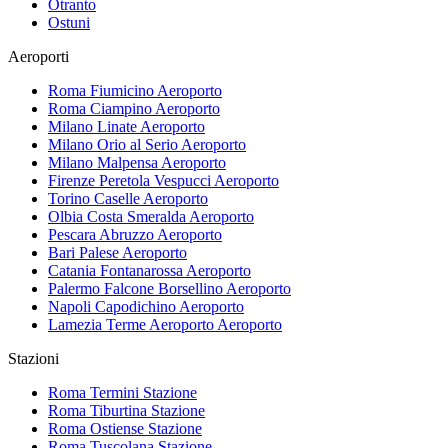
Otranto
Ostuni
Aeroporti
Roma Fiumicino
Aeroporto
Roma Ciampino
Aeroporto
Milano Linate
Aeroporto
Milano Orio al Serio
Aeroporto
Milano Malpensa
Aeroporto
Firenze Peretola Vespucci
Aeroporto
Torino Caselle
Aeroporto
Olbia Costa Smeralda
Aeroporto
Pescara Abruzzo
Aeroporto
Bari Palese
Aeroporto
Catania Fontanarossa
Aeroporto
Palermo Falcone Borsellino
Aeroporto
Napoli Capodichino
Aeroporto
Lamezia Terme Aeroporto
Aeroporto
Stazioni
Roma Termini
Stazione
Roma Tiburtina
Stazione
Roma Ostiense
Stazione
Roma Tuscolana
Stazione