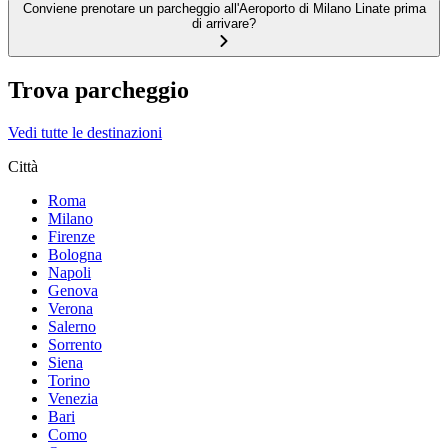
Conviene prenotare un parcheggio all'Aeroporto di Milano Linate prima
di arrivare?
Trova parcheggio
Vedi tutte le destinazioni
Città
Roma
Milano
Firenze
Bologna
Napoli
Genova
Verona
Salerno
Sorrento
Siena
Torino
Venezia
Bari
Como